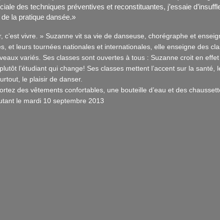
ciale des techniques préventives et reconstituantes, j’essaie d’insuff
de la pratique dansée. »
r, c’est vivre. » Suzanne vit sa vie de danseuse, chorégraphe et ensei
 et leurs tournées nationales et internationales, elle enseigne des c
iveaux variés. Ses classes sont ouvertes à tous : Suzanne croit en eff
lutôt l’étudiant qui change! Ses classes mettent l’accent sur la santé, l
rtout, le plaisir de danser.
rtez des vêtements confortables, une bouteille d’eau et des chaussett
tant le mardi 10 septembre 2013