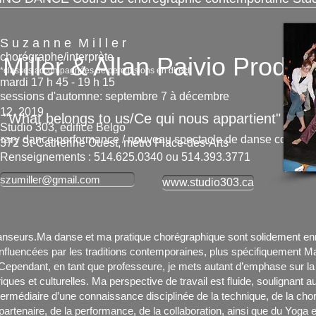
S u z a n n e M i l l e r
chorégraphe/interprète
r & Allan Paivio Product
*classes accompagnées de percussions en direct
mardi 17 h 45 - 19 h 15
sessions d'automne: septembre 7 à décembre
12,
2019
longs to us/Ce qui nous appartient"
Studio 303, édifice Belgo
ary dance performance / nouveau spectacle de danse contem
372 St-Catherine Ouest, métro Place-des-Arts
Renseignements
:
514.625.0340 ou 514.393.3771
szumiller@gmail.com
www.studio303.ca
seurs.Ma danse et ma pratique chorégraphique sont solidement enr
 influencées par les traditions contemporaines, plus spécifiquement
pendant, en tant que professeure, je mets autant d’emphase sur la
ques et culturelles. Ma perspective de travail est fluide, soulignant 
ntermédiaire d’une connaissance disciplinée de la technique, de la cho
e partenaire, de la performance, de la collaboration, ainsi que du Yoga 