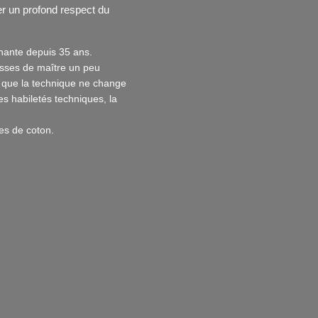
ler un profond respect du
gnante depuis 35 ans.
lasses de maître un peu
et que la technique ne change
es habiletés techniques, la
es de coton.