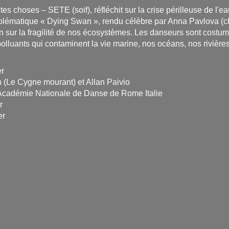
outes choses – SETE (soif), réfléchit sur la crise périlleuse de l'
mblématique « Dying Swan », rendu célèbre par Anna Pavlova (c
on sur la fragilité de nos écosystèmes. Les danseurs sont cost
olluants qui contaminent la vie marine, nos océans, nos rivières
er
 (Le Cygne mourant) et Allan Paivio
'Académie Nationale de Danse de Rome Italie
r
er